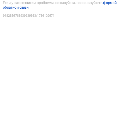
Если у вас возникли проблемы, пожалуйста, воспользуйтесь
формой
обратной связи
9182856788939939363
:
1786102671