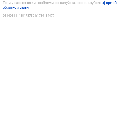
Если у вас возникли проблемы, пожалуйста, воспользуйтесь
формой
обратной связи
9184964411801737508
:
1786134077