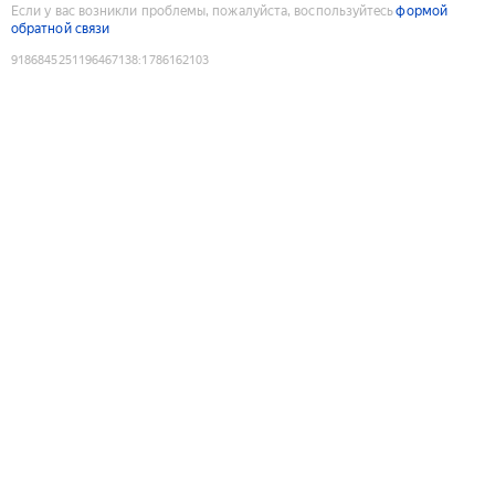
Если у вас возникли проблемы, пожалуйста, воспользуйтесь
формой
обратной связи
9186845251196467138
:
1786162103