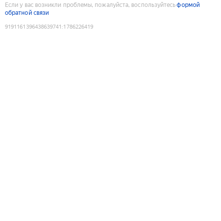
Если у вас возникли проблемы, пожалуйста, воспользуйтесь
формой
обратной связи
9191161396438639741
:
1786226419