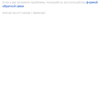
Если у вас возникли проблемы, пожалуйста, воспользуйтесь
формой
обратной связи
9181447261271145436
:
1786081667