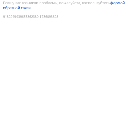
Если у вас возникли проблемы, пожалуйста, воспользуйтесь
формой
обратной связи
9182249939655362380
:
1786093628