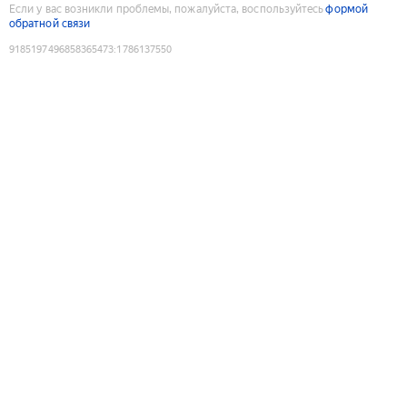
Если у вас возникли проблемы, пожалуйста, воспользуйтесь
формой
обратной связи
9185197496858365473
:
1786137550