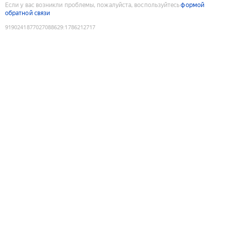
Если у вас возникли проблемы, пожалуйста, воспользуйтесь
формой
обратной связи
9190241877027088629
:
1786212717