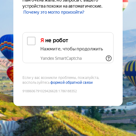
Нам очень жаль, но запросы с вашего
устройства похожи на автоматические.
Почему это могло произойти?
Я не робот
Нажмите, чтобы продолжить
Yandex SmartCaptcha
Если у вас возникли проблемы, пожалуйста,
воспользуйтесь
формой обратной связи
9188606791029426628
:
1786188352