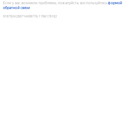
Если у вас возникли проблемы, пожалуйста, воспользуйтесь
формой
обратной связи
9187924288714498776
:
1786178182