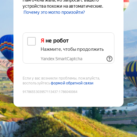
Нам очень жаль, но запросы с вашего
устройства похожи на автоматические.
Почему это могло произойти?
Я не робот
Нажмите, чтобы продолжить
Yandex SmartCaptcha
Если у вас возникли проблемы, пожалуйста,
воспользуйтесь
формой обратной связи
9178655303957113437
:
1786040064