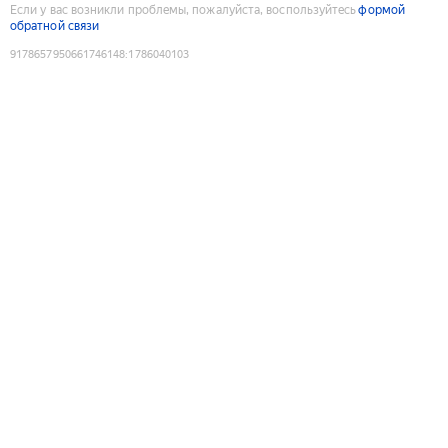
Если у вас возникли проблемы, пожалуйста, воспользуйтесь
формой
обратной связи
9178657950661746148
:
1786040103