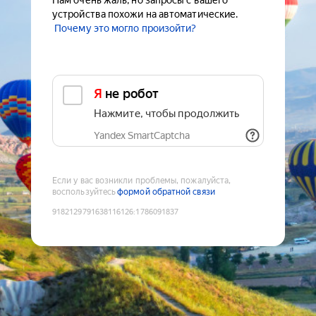
Нам очень жаль, но запросы с вашего
устройства похожи на автоматические.
Почему это могло произойти?
Я не робот
Нажмите, чтобы продолжить
Yandex SmartCaptcha
Если у вас возникли проблемы, пожалуйста,
воспользуйтесь
формой обратной связи
9182129791638116126
:
1786091837