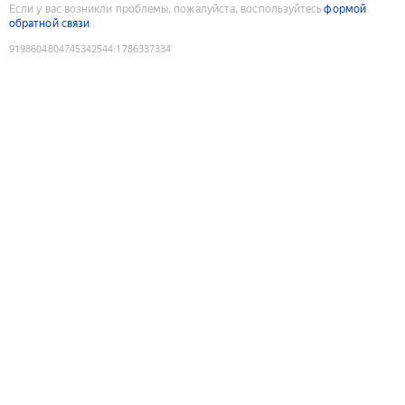
Если у вас возникли проблемы, пожалуйста, воспользуйтесь
формой
обратной связи
9198604804745342544
:
1786337334