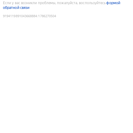
Если у вас возникли проблемы, пожалуйста, воспользуйтесь
формой
обратной связи
9194119891043668884
:
1786270504