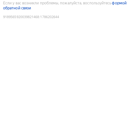
Если у вас возникли проблемы, пожалуйста, воспользуйтесь
формой
обратной связи
9189565920039821468
:
1786202644