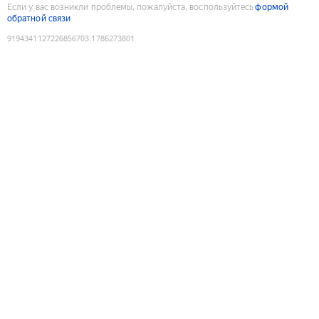
Если у вас возникли проблемы, пожалуйста, воспользуйтесь
формой
обратной связи
9194341127226856703
:
1786273801