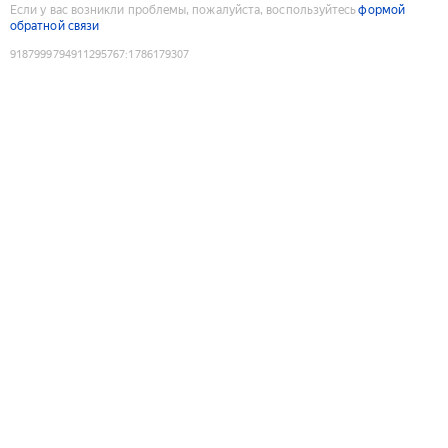
Если у вас возникли проблемы, пожалуйста, воспользуйтесь
формой
обратной связи
9187999794911295767
:
1786179307