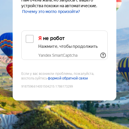
Нам очень жаль, но запросы с вашего
устройства похожи на автоматические.
Почему это могло произойти?
Я не робот
Нажмите, чтобы продолжить
Yandex SmartCaptcha
Если у вас возникли проблемы, пожалуйста,
воспользуйтесь
формой обратной связи
9187596614051504215
:
1786173299