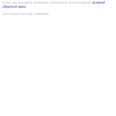
Если у вас возникли проблемы, пожалуйста, воспользуйтесь
формой
обратной связи
9181375043274431568
:
1786080591