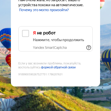
Нам очень жаль, но запросы с вашего
устройства похожи на автоматические.
Почему это могло произойти?
Я не робот
Нажмите, чтобы продолжить
Yandex SmartCaptcha
Если у вас возникли проблемы, пожалуйста,
воспользуйтесь
формой обратной связи
9189900590267527751
:
1786207631