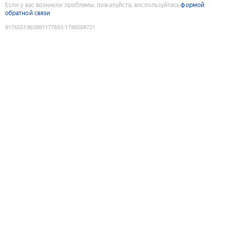
Если у вас возникли проблемы, пожалуйста, воспользуйтесь
формой
обратной связи
9176551963981177693
:
1786008721