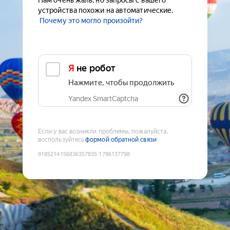
Нам очень жаль, но запросы с вашего
устройства похожи на автоматические.
Почему это могло произойти?
Я не робот
Нажмите, чтобы продолжить
Yandex SmartCaptcha
Если у вас возникли проблемы, пожалуйста,
воспользуйтесь
формой обратной связи
9185214156836357835
:
1786137798