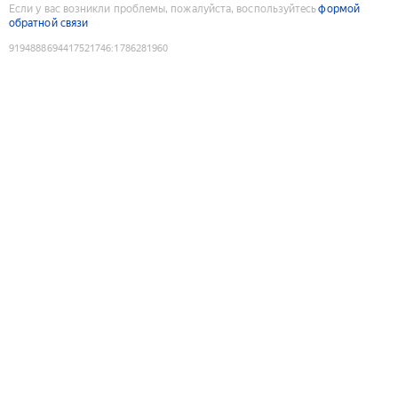
Если у вас возникли проблемы, пожалуйста, воспользуйтесь
формой
обратной связи
9194888694417521746
:
1786281960