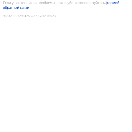
Если у вас возникли проблемы, пожалуйста, воспользуйтесь
формой
обратной связи
9183215972961256227
:
1786108023