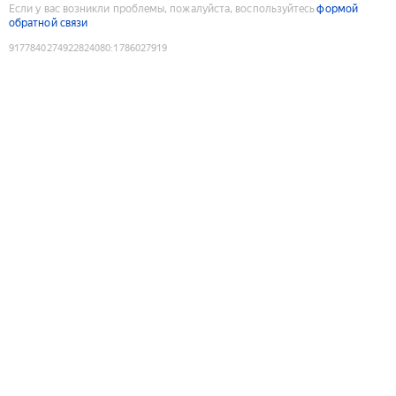
Если у вас возникли проблемы, пожалуйста, воспользуйтесь
формой
обратной связи
9177840274922824080
:
1786027919