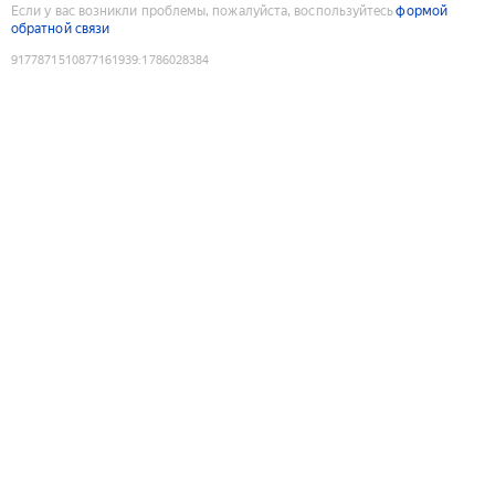
Если у вас возникли проблемы, пожалуйста, воспользуйтесь
формой
обратной связи
9177871510877161939
:
1786028384