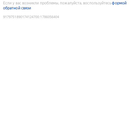
Если у вас возникли проблемы, пожалуйста, воспользуйтесь
формой
обратной связи
9179751890174124700
:
1786056404