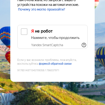
Нам очень жаль, но запросы с вашего
устройства похожи на автоматические.
Почему это могло произойти?
Я не робот
Нажмите, чтобы продолжить
Yandex SmartCaptcha
Если у вас возникли проблемы, пожалуйста,
воспользуйтесь
формой обратной связи
9178514871545709358
:
1786037971