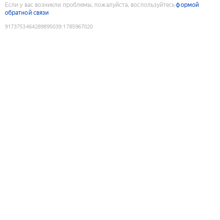
Если у вас возникли проблемы, пожалуйста, воспользуйтесь
формой
обратной связи
9173753464289895039
:
1785967020