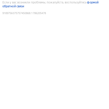
Если у вас возникли проблемы, пожалуйста, воспользуйтесь
формой
обратной связи
9189756075757450868
:
1786205478