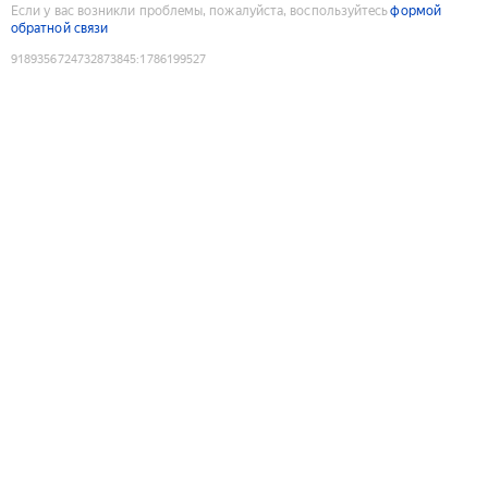
Если у вас возникли проблемы, пожалуйста, воспользуйтесь
формой
обратной связи
9189356724732873845
:
1786199527