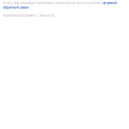
Если у вас возникли проблемы, пожалуйста, воспользуйтесь
формой
обратной связи
9185504543333369891
:
1786142125