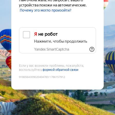
Нам очень жаль, но запросы с вашего
устройства похожи на автоматические.
Почему это могло произойти?
Я не робот
Нажмите, чтобы продолжить
Yandex SmartCaptcha
Если у вас возникли проблемы, пожалуйста,
воспользуйтесь
формой обратной связи
9186564009020404783
:
1786157912