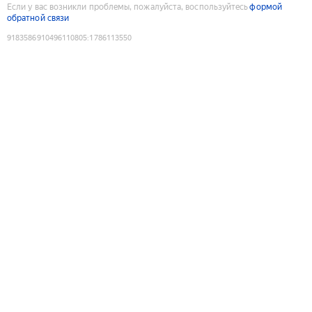
Если у вас возникли проблемы, пожалуйста, воспользуйтесь
формой
обратной связи
9183586910496110805
:
1786113550