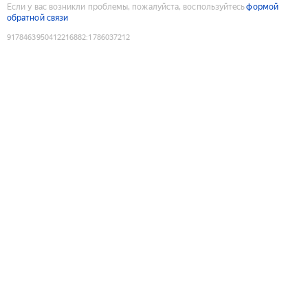
Если у вас возникли проблемы, пожалуйста, воспользуйтесь
формой
обратной связи
9178463950412216882
:
1786037212