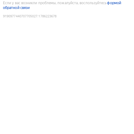
Если у вас возникли проблемы, пожалуйста, воспользуйтесь
формой
обратной связи
9190977440707705027
:
1786223678