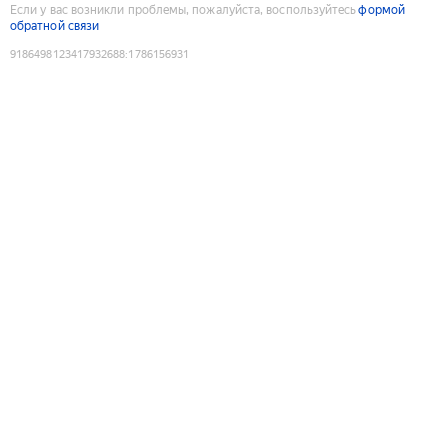
Если у вас возникли проблемы, пожалуйста, воспользуйтесь
формой
обратной связи
9186498123417932688
:
1786156931