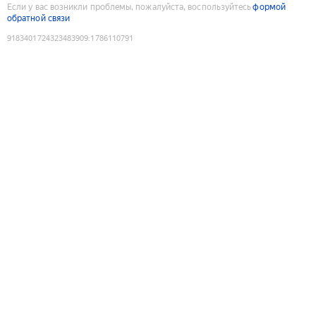
Если у вас возникли проблемы, пожалуйста, воспользуйтесь
формой
обратной связи
9183401724323483909
:
1786110791