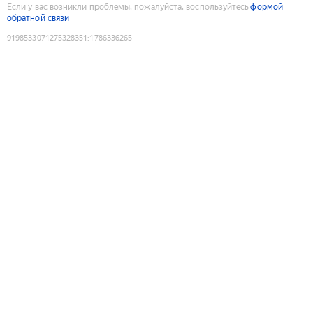
Если у вас возникли проблемы, пожалуйста, воспользуйтесь
формой
обратной связи
9198533071275328351
:
1786336265