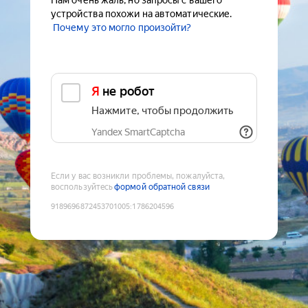
Нам очень жаль, но запросы с вашего
устройства похожи на автоматические.
Почему это могло произойти?
Я не робот
Нажмите, чтобы продолжить
Yandex SmartCaptcha
Если у вас возникли проблемы, пожалуйста,
воспользуйтесь
формой обратной связи
9189696872453701005
:
1786204596