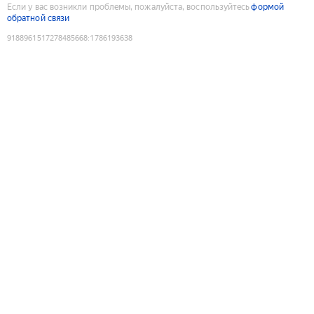
Если у вас возникли проблемы, пожалуйста, воспользуйтесь
формой
обратной связи
9188961517278485668
:
1786193638