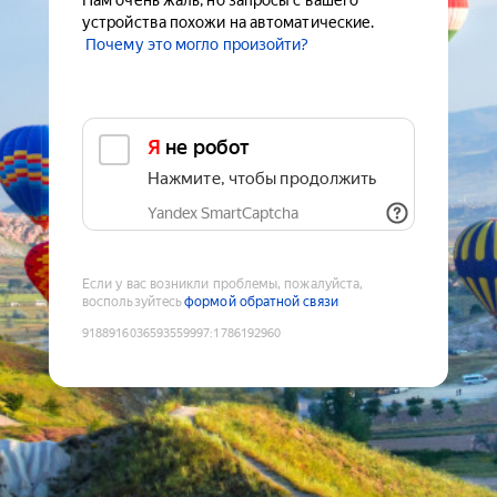
Нам очень жаль, но запросы с вашего
устройства похожи на автоматические.
Почему это могло произойти?
Я не робот
Нажмите, чтобы продолжить
Yandex SmartCaptcha
Если у вас возникли проблемы, пожалуйста,
воспользуйтесь
формой обратной связи
9188916036593559997
:
1786192960