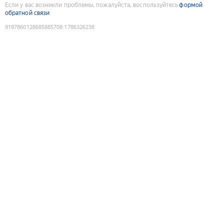
Если у вас возникли проблемы, пожалуйста, воспользуйтесь
формой
обратной связи
9197860128685885708
:
1786326238