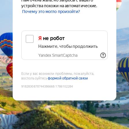
Нам очень жаль, но запросы с вашего
устройства похожи на автоматические.
Почему это могло произойти?
Я не робот
Нажмите, чтобы продолжить
Yandex SmartCaptcha
Если у вас возникли проблемы, пожалуйста,
воспользуйтесь
формой обратной связи
9182830878744386668
:
1786102284