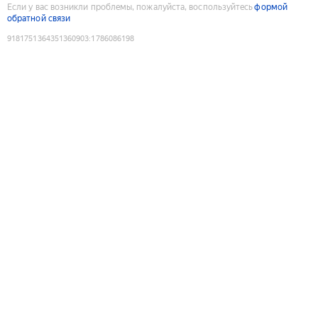
Если у вас возникли проблемы, пожалуйста, воспользуйтесь
формой
обратной связи
9181751364351360903
:
1786086198