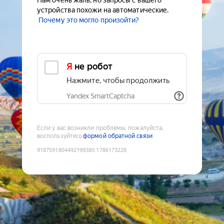
Нам очень жаль, но запросы с вашего
устройства похожи на автоматические.
Почему это могло произойти?
Я не робот
Нажмите, чтобы продолжить
Yandex SmartCaptcha
Если у вас возникли проблемы, пожалуйста,
воспользуйтесь
формой обратной связи
9187591804492199380
:
1786173228