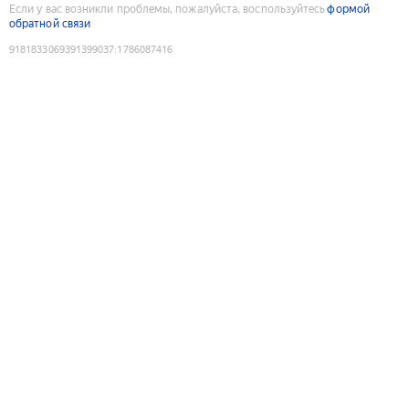
Если у вас возникли проблемы, пожалуйста, воспользуйтесь
формой
обратной связи
9181833069391399037
:
1786087416