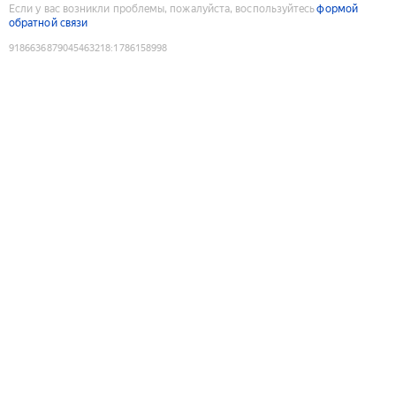
Если у вас возникли проблемы, пожалуйста, воспользуйтесь
формой
обратной связи
9186636879045463218
:
1786158998