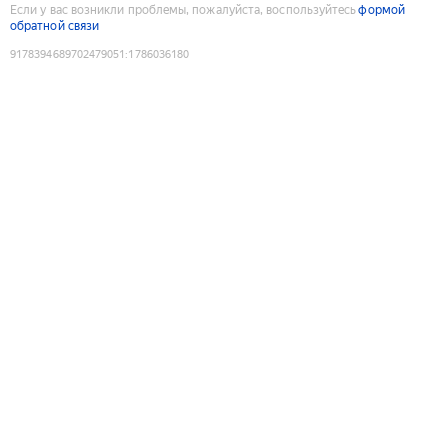
Если у вас возникли проблемы, пожалуйста, воспользуйтесь
формой
обратной связи
9178394689702479051
:
1786036180